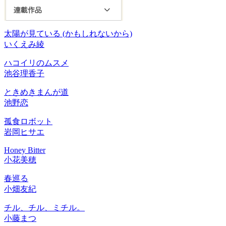
太陽が見ている
(かもしれないから)
いくえみ綾
ハコイリのムスメ
池谷理香子
ときめきまんが道
池野恋
孤食ロボット
岩岡ヒサエ
Honey Bitter
小花美穂
春巡る
小畑友紀
チル、チル、ミチル。
小藤まつ