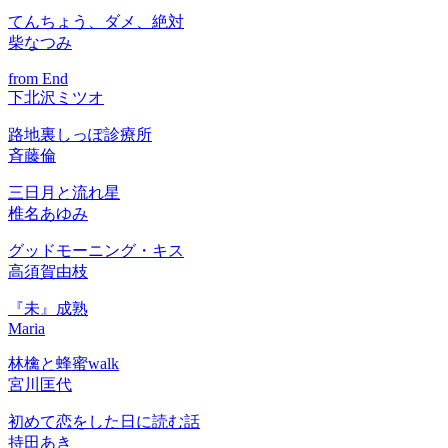
てんちょう、ダメ、絶対
柴なつみ
from End
下北沢ミツオ
路地裏しっぽ診療所
斉藤倫
三日月と流れ星
椎名あゆみ
グッドモーニング・キス
高須賀由枝
『未』成熟
Maria
林檎と蜂蜜walk
宮川匡代
初めて恋をした日に読む話
持田あき