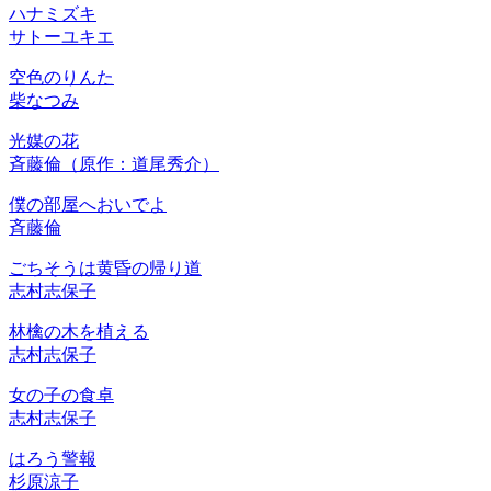
ハナミズキ
サトーユキエ
空色のりんた
柴なつみ
光媒の花
斉藤倫（原作：道尾秀介）
僕の部屋へおいでよ
斉藤倫
ごちそうは黄昏の帰り道
志村志保子
林檎の木を植える
志村志保子
女の子の食卓
志村志保子
はろう警報
杉原涼子