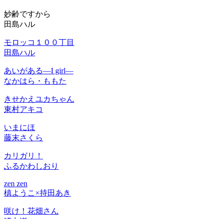
妙齢ですから
田島ハル
モロッコ１００丁目
田島ハル
あいがある―I girl―
なかはら・ももた
きせかえユカちゃん
東村アキコ
いまにほ
藤末さくら
カリガリ！
ふるかわしおり
zen zen
槙ようこ×持田あき
咲け！花畑さん