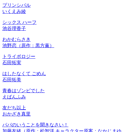
プリンシパル
いくえみ綾
シックス ハーフ
池谷理香子
わかむらさき
池野恋（原作：黒方薫）
トライボロジー
石田拓実
はしたなくて ごめん
石田拓美
青春はゾンビでした
えばんふみ
友だち以上
おかざき真里
パパのいうことを聞きなさい！
加藤友緒（原作：松智洋 キャラクター原案：なかじまゆ