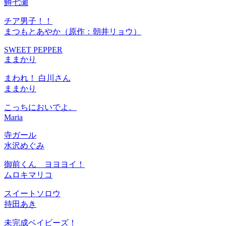
鱒七瀬
チア男子！！
まつもとあやか（原作：朝井リョウ）
SWEET PEPPER
ままかり
まわれ！ 白川さん
ままかり
こっちにおいでよ。
Maria
寺ガール
水沢めぐみ
御前くん ヨヨヨイ！
ムロキマリコ
スイートソロウ
持田あき
未完成ベイビーズ！