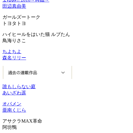
田辺真由美
ガールズートーク
トヨタトヨ
ハイヒールをはいた猫 ルブたん
鳥海りさこ
ちよちよ
森名リリー
誰もしらない庭
あいざわ遥
オバメン
亜南くじら
アサクラMAX革命
阿坊鴨