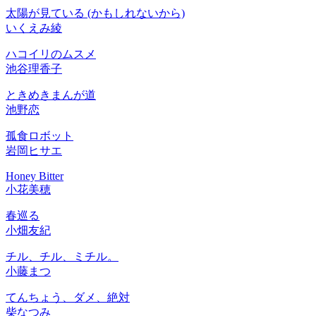
太陽が見ている
(かもしれないから)
いくえみ綾
ハコイリのムスメ
池谷理香子
ときめきまんが道
池野恋
孤食ロボット
岩岡ヒサエ
Honey Bitter
小花美穂
春巡る
小畑友紀
チル、チル、ミチル。
小藤まつ
てんちょう、ダメ、絶対
柴なつみ