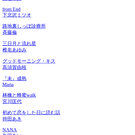
from End
下北沢ミツオ
路地裏しっぽ診療所
斉藤倫
三日月と流れ星
椎名あゆみ
グッドモーニング・キス
高須賀由枝
『未』成熟
Maria
林檎と蜂蜜walk
宮川匡代
初めて恋をした日に読む話
持田あき
NANA