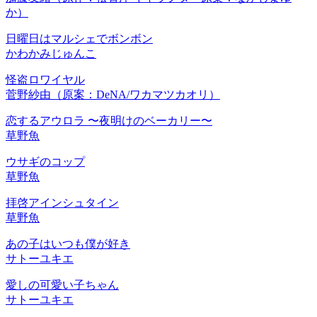
か）
日曜日はマルシェでボンボン
かわかみじゅんこ
怪盗ロワイヤル
菅野紗由（原案：DeNA/ワカマツカオリ）
恋するアウロラ
〜夜明けのベーカリー〜
草野魚
ウサギのコップ
草野魚
拝啓アインシュタイン
草野魚
あの子はいつも僕が好き
サトーユキエ
愛しの可愛い子ちゃん
サトーユキエ