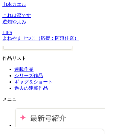
山本カエル
これは恋です
遊知やよみ
LIPS
よねやませつこ（応援：阿澄佳奈）
作品リスト
連載作品
シリーズ作品
ギャグ＆ショート
過去の連載作品
メニュー