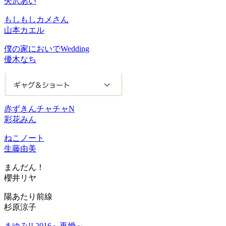
矢沢あい
もしもしカメさん
山本カエル
僕の家においでWedding
優木なち
赤ずきんチャチャN
彩花みん
ねこノート
生藤由美
まんだん！
櫻井リヤ
陽あたり前線
杉原涼子
まゆみ!! 2016～再婚～