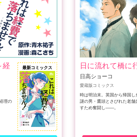
～経
日に流れて橋に
最新コミックス
日高ショーコ
愛蔵版コミックス
時は明治末。英国から帰国し
経理の
謎の男・鷹頭とさびれた老舗
すため奮闘し――。