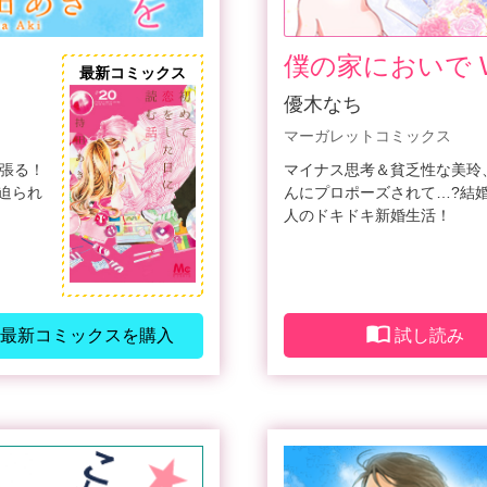
僕の家においで We
最新コミックス
優木なち
マーガレットコミックス
頑張る！
マイナス思考＆貧乏性な美玲
迫られ
んにプロポーズされて…?結
人のドキドキ新婚生活！
最新コミックスを購入
試し読み