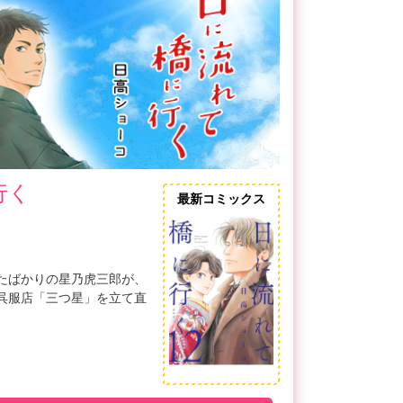
行く
最新コミックス
たばかりの星乃虎三郎が、
呉服店「三つ星」を立て直