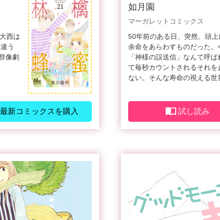
如月園
マーガレットコミックス
と大西は
50年前のある日、突然、頭
れ違う
余命をあらわすものだった。
群像劇
「神様の誤送信」なんて呼ば
て毎秒カウントされるそれを
ない。そんな寿命の視える世
最新コミックスを購入
試し読み