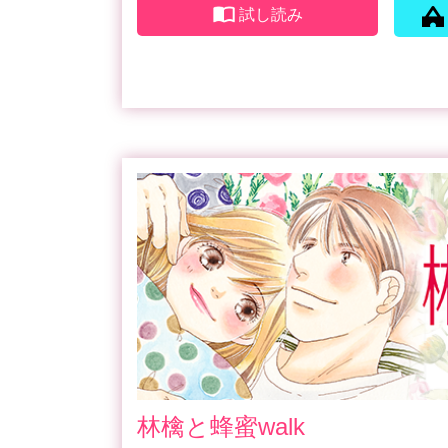
試し読み
林檎と蜂蜜walk