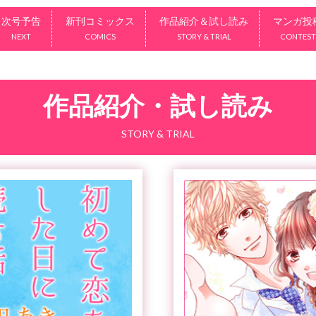
次号予告
新刊コミックス
作品紹介＆試し読み
マンガ投
NEXT
COMICS
STORY & TRIAL
CONTEST
作品紹介・試し読み
STORY & TRIAL