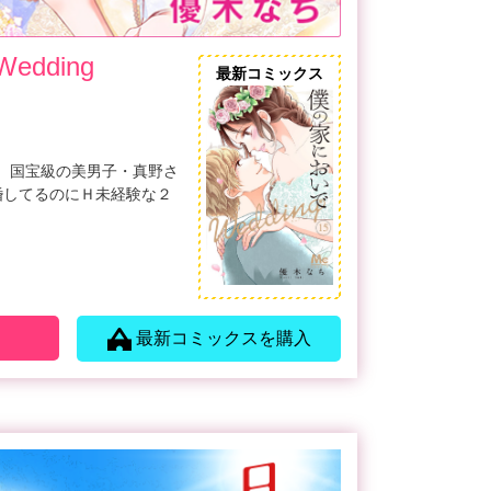
dding
最新コミックス
、国宝級の美男子・真野さ
婚してるのにＨ未経験な２
最新コミックスを購入