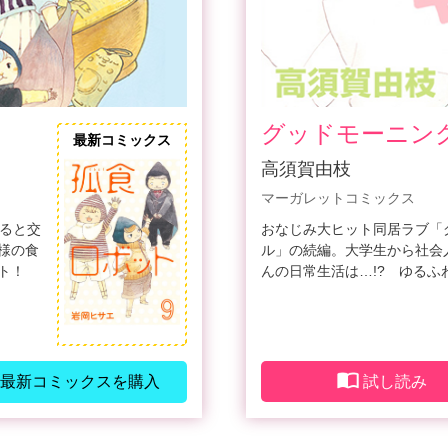
グッドモーニン
最新コミックス
高須賀由枝
マーガレットコミックス
まると交
おなじみ大ヒット同居ラブ「
様の食
ル」の続編。大学生から社会
ト！
んの日常生活は…!? ゆるふ
最新コミックスを購入
試し読み