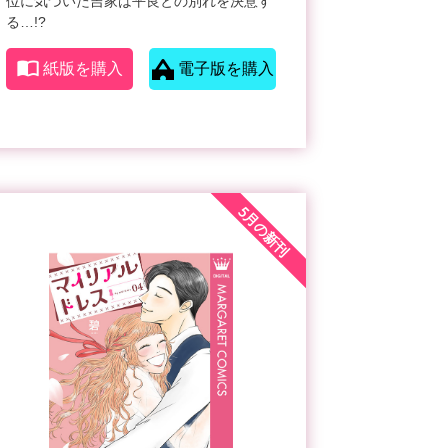
位に気づいた吉家は平良との別れを決意す
る…!?
紙版を購入
電子版を購入
5月の新刊