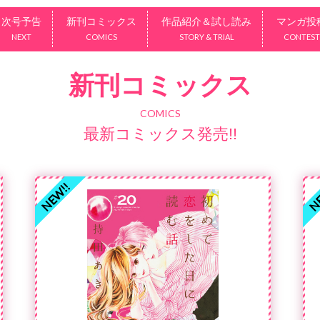
次号予告
新刊コミックス
作品紹介＆試し読み
マンガ投
NEXT
COMICS
STORY & TRIAL
CONTEST
新刊コミックス
COMICS
最新コミックス発売!!
NEW!!
NE