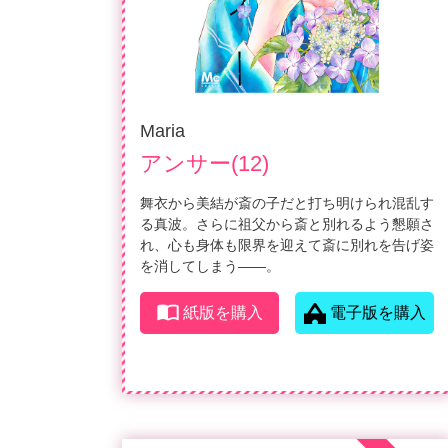
Maria
アンサー(12)
舞衣から美結が斎の子だと打ち明けられ混乱す
る真波。さらに祖父から斎と別れるよう懇願さ
れ、心も身体も限界を迎えて斎に別れを告げ姿
を消してしまう――。
紙版を購入
電子版を購入