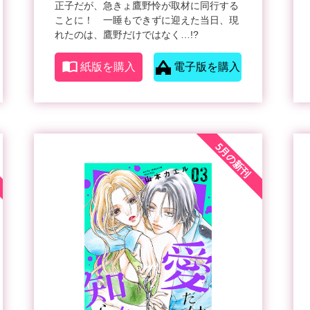
正子だが、急きょ鷹野怜が取材に同行する
ことに！ 一睡もできずに迎えた当日、現
れたのは、鷹野だけではなく…!?
紙版を購入
電子版を購入
5月の新刊