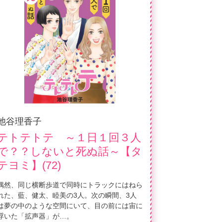
池谷理香子
テトテトテ ～１日１回３人
で？？しないと死ぬ話～【タ
テヨミ】(72)
偶然、同じ横断歩道で同時にトラックにはねら
れた、藍、健太、睦美の3人。次の瞬間、3人
は夢の中のような空間にいて、目の前には宙に
浮いた「拡声器」が…。