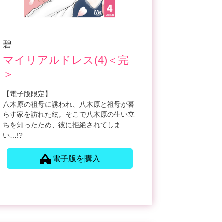
碧
マイリアルドレス(4)＜完
＞
【電子版限定】
八木原の祖母に誘われ、八木原と祖母が暮
らす家を訪れた絃。そこで八木原の生い立
ちを知ったため、彼に拒絶されてしま
い…!?
電子版を購入