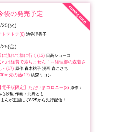
coming soon
今後の発売予定
8/25(火)
テトテトテ(8)
池谷理香子
9/25(金)
日に流れて橋に行く(13)
日高ショーコ
これは経費で落ちません！～経理部の森若さ
ん～(17)
原作:青木祐子 漫画:森こさち
200ｍ先の熱(17)
桃森ミヨシ
【電子版限定】ただいまコロニー(3)
原作：
浜心汐里 作画：北野とも
└まんが王国にて8/25から先行配信！