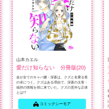
山本カエル
愛だけ知らない 分冊版(20)
金が全てのキャバ嬢・深蒼は、クズと名乗る客
の卓につく。クズはある理由で、深蒼の太客・
福持の情報を得に来ていた。クズの意外な正体
とは!?
コミックシーモア