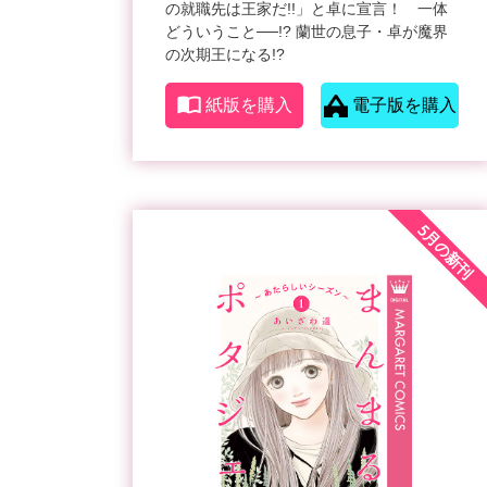
の就職先は王家だ!!」と卓に宣言！ 一体
どういうこと──!? 蘭世の息子・卓が魔界
の次期王になる!?
紙版を購入
電子版を購入
5月の新刊