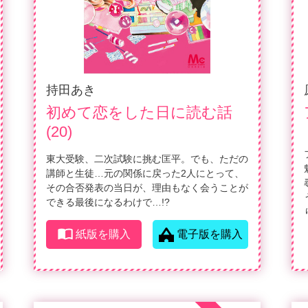
持田あき
初めて恋をした日に読む話
(20)
東大受験、二次試験に挑む匡平。でも、ただの
講師と生徒…元の関係に戻った2人にとって、
その合否発表の当日が、理由もなく会うことが
できる最後になるわけで…!?
紙版を購入
電子版を購入