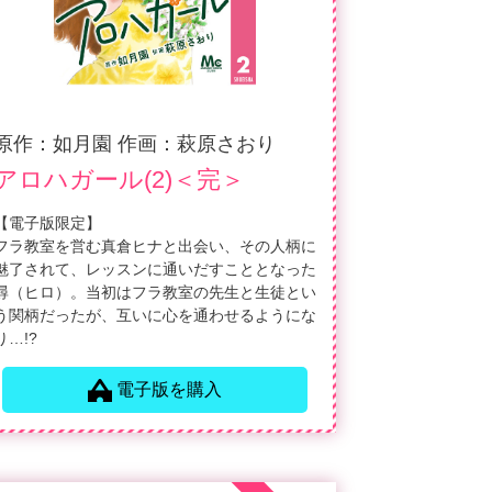
原作：如月園 作画：萩原さおり
アロハガール(2)＜完＞
【電子版限定】
フラ教室を営む真倉ヒナと出会い、その人柄に
魅了されて、レッスンに通いだすこととなった
尋（ヒロ）。当初はフラ教室の先生と生徒とい
う関柄だったが、互いに心を通わせるようにな
り…!?
電子版を購入