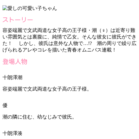
容姿端麗で文武両道な女子高の王子様・潮（♀）は近寄り難
い雰囲気とは裏腹に、純情で乙女。そんな彼女に彼氏ができ
た！ しかし、彼氏は意外な人物で…!? 潮の周りで繰り広
げられるアレやコレを描いた青春オムニバス連載！
十朗澤潮
容姿端麗で文武両道な女子高の王子様。
優
潮の隣に住む、幼なじみで彼氏。
十朗澤湊