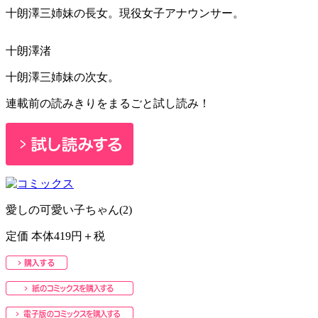
十朗澤三姉妹の長女。現役女子アナウンサー。
十朗澤渚
十朗澤三姉妹の次女。
連載前の読みきりをまるごと試し読み！
愛しの可愛い子ちゃん(2)
定価 本体419円＋税