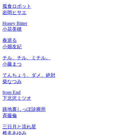
孤食ロボット
岩岡ヒサエ
Honey Bitter
小花美穂
春巡る
小畑友紀
チル、チル、ミチル。
小藤まつ
てんちょう、ダメ、絶対
柴なつみ
from End
下北沢ミツオ
路地裏しっぽ診療所
斉藤倫
三日月と流れ星
椎名あゆみ