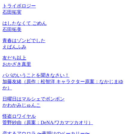
トライボロジー
石田拓実
はしたなくて ごめん
石田拓美
青春はゾンビでした
えばんふみ
友だち以上
おかざき真里
パパのいうことを聞きなさい！
加藤友緒（原作：松智洋 キャラクター原案：なかじまゆ
か）
日曜日はマルシェでボンボン
かわかみじゅんこ
怪盗ロワイヤル
菅野紗由（原案：DeNA/ワカマツカオリ）
恋するアウロラ
〜夜明けのベーカリー〜