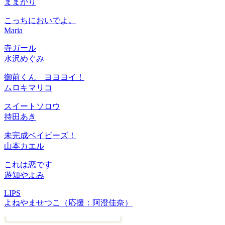
ままかり
こっちにおいでよ。
Maria
寺ガール
水沢めぐみ
御前くん ヨヨヨイ！
ムロキマリコ
スイートソロウ
持田あき
未完成ベイビーズ！
山本カエル
これは恋です
遊知やよみ
LIPS
よねやませつこ（応援：阿澄佳奈）